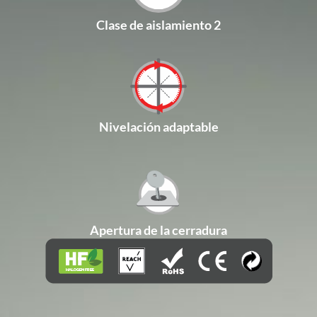
Clase de aislamiento 2
Nivelación adaptable
Apertura de la cerradura