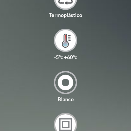
Termoplástico
-5ºc +60ºc
Blanco