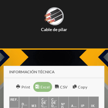
Cable de pilar
INFORMACIÓN TÉCNICA
Print
Excel
CSV
Copy
REF.
CABO
CABO
DE
DE
DIM.EXT
Nº
M3
COLUNA
DERIVAÇÃO
AMP.
IP
IK
(MM)
DERIVAÇÕES