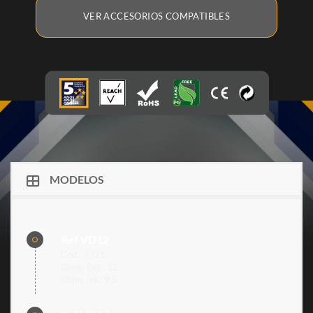
VER ACCESORIOS COMPATIBLES
MODELOS
Ref VD12
Cod.: 3321
Diám. Ext.: 12
Diám. Int.: 9.5