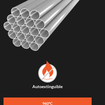
Autoextinguible
960ºC