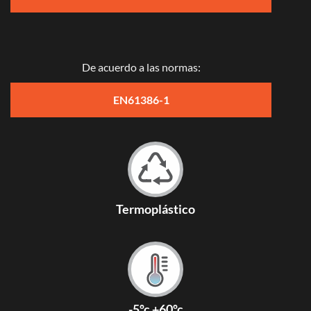
De acuerdo a las normas:
EN61386-1
Termoplástico
-5ºc +60ºc