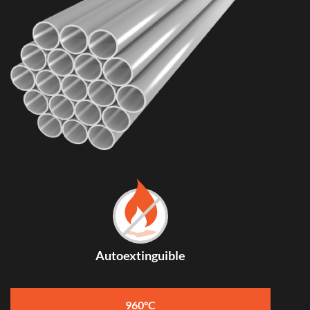
Autoextinguible
960ºC