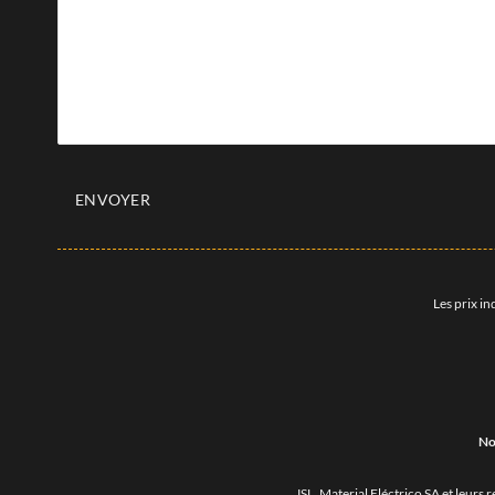
ENVOYER
Les prix in
No
JSL, Material Eléctrico SA et leurs