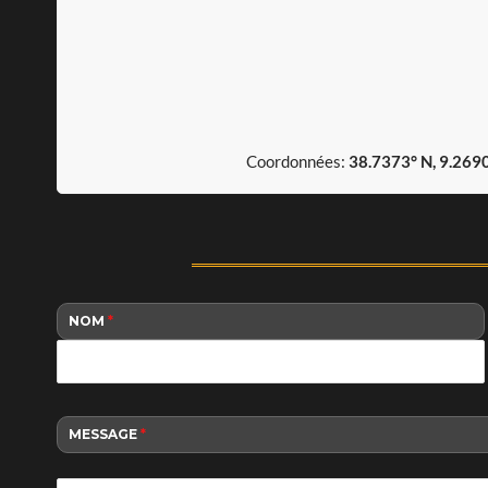
Coordonnées:
38.7373° N, 9.269
NOM
*
MESSAGE
*