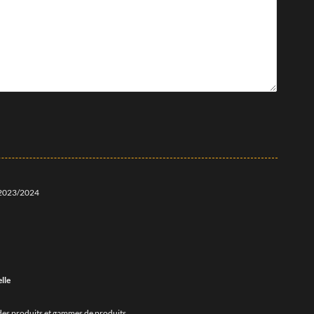
ue 2023/2024
lle
n des produits et gammes de produits