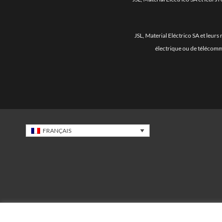
JSL, Material Eléctrico SA et leu
électrique ou de télécomm
FRANÇAIS