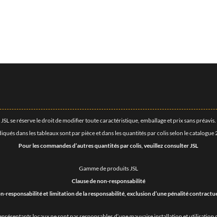
JSL se réserve le droit de modifier toute caractéristique, emballage et prix sans préavis.
diqués dans les tableaux sont par pièce et dans les quantités par colis selon le catalog
Pour les commandes d’autres quantités par colis, veuillez consulter JSL
Gamme de produits JSL
Clause de non-responsabilité
n-responsabilité et limitation de la responsabilité, exclusion d’une pénalité contractue
 représentants locaux ne sont pas responsables d’une mauvaise installation et utilisatio