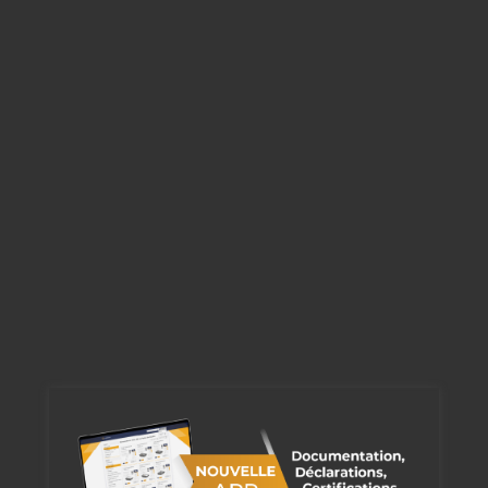
PG16 | PG21 | PG29 | PG36 | PG48
AC
STEPPED RUBBER PG GROMMET PG16-B |
BOXES
View
PG21-B | PG29-B
AC
METRIC CABLE GLANDS M12 | M16 | M20 |
BOXES
View
M25 | M32 | M40 | M50 | M63
AC
BOXES
View
313
AC
METRIC NUTS M12-P | M16-P | M20-P | M25-
BOXES
View
P | M32-P | M40-P | M50-P | M63-P
AC
View
CONNECT
273-102 | N273-103 | N273-104 | N273-105
View
CONNECT
397/4 | 397/3A | 397/5
View
CONNECT
398/3 | 398/5
View
BOXES
325/2 | 325/3 | 325/4
221-B | 222-B | 223-B | 223-BTA | 224-B | 225-
View
Série 200
B | 225-BTA | 226-B
221-AM | 222-AM | 223-AM | 223-ATAM | 224-
View
Série 200
AM | 225-AM | 225-ATAM | 226-AM
221-L | 222-L | 223-L | 223-LTA | 224-L | 225-L |
View
Série 200
225-LTA | 226-L
View
Série 200
225-L