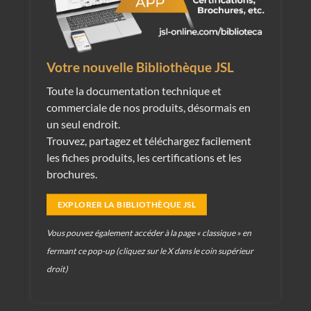
View
Série 200
222-L
View
Série 200
220-L
Votre nouvelle Bibliothèque JSL
View
Série 200
MF-242 | MF-244
Toute la documentation technique et
View
Série 300
320 | 321 | 322 | 323
commerciale de nos produits, désormais en
un seul endroit.
View
Série 600
620 | 621 | 622 | 623 | 624
Trouvez, partagez et téléchargez facilement
View
Série FE
FE7 | FE12 | FE15 |FE25
les fiches produits, les certifications et les
brochures.
View
SOLFLEX
222-3 | 222-5
Flush mounting boxes
EXPLORER LA BIBLIOTHÈQUE JSL
View
BRICK
315
Vous pouvez également accéder à la page « classique » en
View
BRICK
315A
fermant ce pop-up (cliquez sur le X dans le coin supérieur
View
BRICK
316 | 318
droit)
View
BRICK
317N | 319N