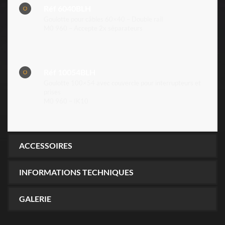
Réf 6040BLH
Goulotte pour câbles 60×40 – Double rail
M0 960 – Accepte 2x séparateurs
Réf 10054BLH
Goulotte 100×54 avec couvercle pour interrupteurs et
prises
M0 960 – IK10
ACCESSOIRES
INFORMATIONS TECHNIQUES
GALERIE