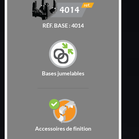
RÉF. BASE : 4014
Bases jumelables
Accessoires de finition