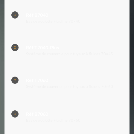
Réf B7040
Bas de goulotte Fluidline 70×40
Réf T7040-Plus
Système de couvercle pour tuyaux à fluides 70×45
Réf T7060
Système de couvercle pour tuyaux à fluides 70×60
Réf B7060
Bas de goulotte Fluidline 70×60