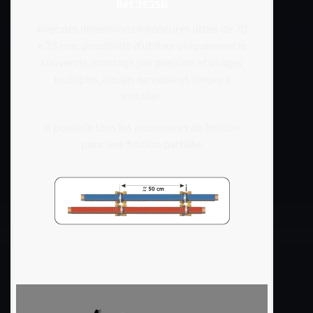
Réf.3535B
Avec des dimensions intérieures utiles de 70
x 33 mm, possibilité d’utiliser uniquement le
couvercle, montage par pression et usages
multiples, design agréable et simple à
installer.
Il possède tous les accessoires de finition
pour une finition parfaite.