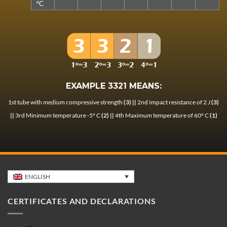
ºC
EXAMPLE 3321 MEANS:
1st tube with medium compressive strength
(3) ||
2nd Impact resistance of 2 J
(3)
||
3rd Minimum temperature -5º C
(2) ||
4th Maximum temperature of 60º C
(1)
ENGLISH
CERTIFICATES AND DECLARATIONS